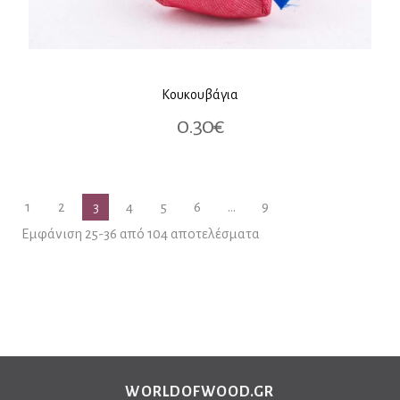
Κουκουβάγια
0.30€
1
2
3
4
5
6
...
9
Εμφάνιση 25-36 από 104 αποτελέσματα
WORLDOFWOOD.GR