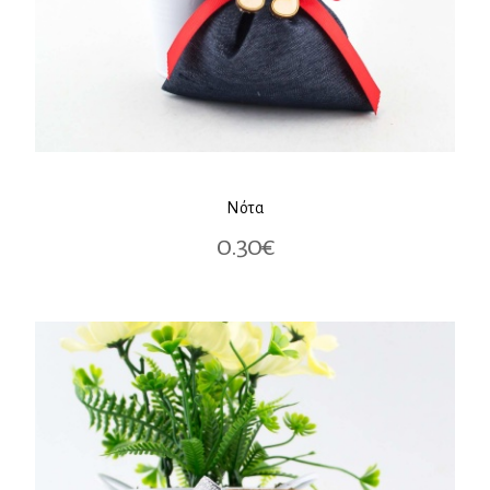
Νότα
0.30€