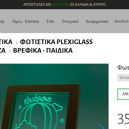
ΑΠΟΣΤΟΛΕΣ ΜΕ
BOX NOW
ΣΕ ΕΛΛΑΔΑ & ΚΥΠΡΟ
Δουλειέ
υάρ
Γάμος - Βάπτιση
Σπίτι
Εποχιακά
Διαφημιστικά
ΤΙΚΆ
ΦΩΤΙΣΤΙΚΆ PLEXIGLASS
ΖΑ
ΒΡΕΦΙΚΆ - ΠΑΙΔΙΚΆ
Φωτ
W006
ΆΜ
3