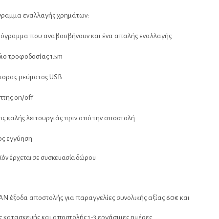
γραμμα εναλλαγής χρημάτων:
ρόγραμμα που αναβοσβήνουν και ένα απαλής εναλλαγής
ιο τροφοδοσίας 1.5m
τορας ρεύματος USB
της on/off
ς καλής λειτουργιάς πριν από την αποστολή
ος εγγύηση
ϊόν έρχεται σε συσκευασία δώρου
Ν έξοδα αποστολής για παραγγελίες συνολικής αξίας 60€ και
 κατασκευής και αποστολής 1-3 εργάσιμες ημέρες.