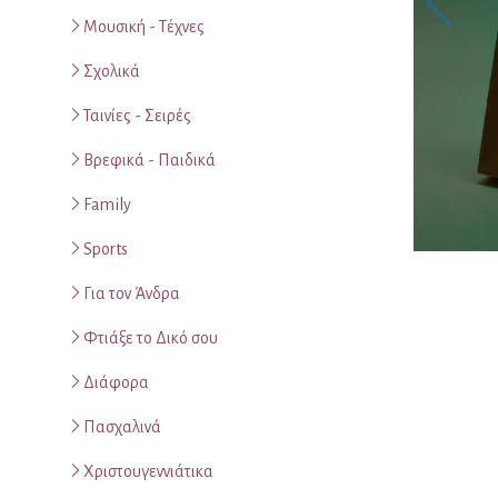
Μουσική - Τέχνες
Σχολικά
Ταινίες - Σειρές
Βρεφικά - Παιδικά
Family
Sports
Για τον Άνδρα
Φτιάξε το Δικό σου
Διάφορα
Πασχαλινά
Χριστουγεννιάτικα