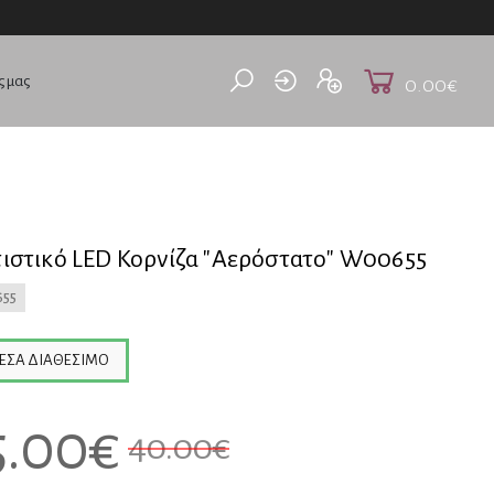
ς μας
0.00€
ιστικό LED Κορνίζα "Αερόστατο" W00655
55
ΕΣΑ ΔΙΑΘΈΣΙΜΟ
5.00
€
40.00
€