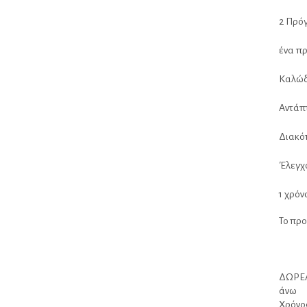
2 Πρό
ένα π
Καλώδ
Αντάπ
Διακόπ
Έλεγχο
1 χρόν
Το προ
ΔΩΡΕΑ
άνω
Χρόνος