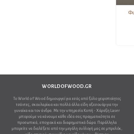
Φω
WORLDOFWOOD.GR
Το World of Wood δημιουργεί για εσάς από ξύλο χειροποίητες
τσάντες, σκουλαρίκια και πολλά άλλα είδη αξεσουάρ για την
γυναίκα και τον άνδρα. Με την υπηρεσία Κοπή - Χάραξη Laser
μπορούμε να κάνουμε κάθε ιδέα σας πραγματικότητα σε
προσωπικά, εποχιακά και διαφημιστικά δώρα. Παράλληλα
μπορείτε να διαλέξετε από την μεγάλη συλλογή μας σε μπρελόκ,