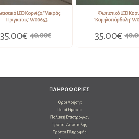
τιστικό LED Κορνίζα "Μικρός
Φωτιστικό LED Κορν
Πρίγκιπας" W00653
"Καμηλοπάρδαλη" W
35.00€
35.00€
40.00€
40.0
ΠΛΗΡΟΦΟΡΙΕΣ
Όροι Χρήσης
Ποιοί Είμαστε
Πολιτική Επιστροφών
Τρόποι Αποστολής
Τρόποι Πληρωμής