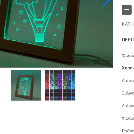
ΚΑΤΗ
ΠΕΡΙ
Φωτισ
Χαρακ
Διαστά
Ξύλινη
Διάφαν
Φωτισ
Πράσιν