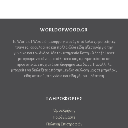
WORLDOFWOOD.GR
Το World of Wood δημιουργεί για εσάς από ξύλο χειροποίητες
τσάντες, σκουλαρίκια και πολλά άλλα είδη αξεσουάρ για την
γυναίκα και τον άνδρα. Με την υπηρεσία Κοπή - Χάραξη Laser
μπορούμε να κάνουμε κάθε ιδέα σας πραγματικότητα σε
προσωπικά, εποχιακά και διαφημιστικά δώρα. Παράλληλα
μπορείτε να διαλέξετε από την μεγάλη συλλογή μας σε μπρελόκ,
είδη σπιτιού, παιχνίδια και είδη γάμου – βάπτιση
ΠΛΗΡΟΦΟΡΙΕΣ
Όροι Χρήσης
Ποιοί Είμαστε
Πολιτική Επιστροφών