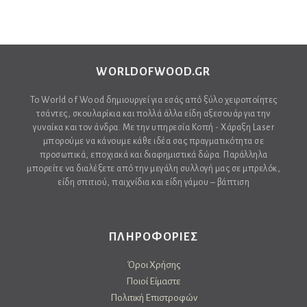
WORLDOFWOOD.GR
Το World of Wood δημιουργεί για εσάς από ξύλο χειροποίητες
τσάντες, σκουλαρίκια και πολλά άλλα είδη αξεσουάρ για την
γυναίκα και τον άνδρα. Με την υπηρεσία Κοπή - Χάραξη Laser
μπορούμε να κάνουμε κάθε ιδέα σας πραγματικότητα σε
προσωπικά, εποχιακά και διαφημιστικά δώρα. Παράλληλα
μπορείτε να διαλέξετε από την μεγάλη συλλογή μας σε μπρελόκ,
είδη σπιτιού, παιχνίδια και είδη γάμου – βάπτιση
ΠΛΗΡΟΦΟΡΙΕΣ
Όροι Χρήσης
Ποιοί Είμαστε
Πολιτική Επιστροφών