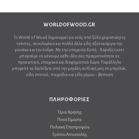
WORLDOFWOOD.GR
Το World of Wood δημιουργεί για εσάς από ξύλο χειροποίητες
τσάντες, σκουλαρίκια και πολλά άλλα είδη αξεσουάρ για την
γυναίκα και τον άνδρα. Με την υπηρεσία Κοπή - Χάραξη Laser
μπορούμε να κάνουμε κάθε ιδέα σας πραγματικότητα σε
προσωπικά, εποχιακά και διαφημιστικά δώρα. Παράλληλα
μπορείτε να διαλέξετε από την μεγάλη συλλογή μας σε μπρελόκ,
είδη σπιτιού, παιχνίδια και είδη γάμου – βάπτιση
ΠΛΗΡΟΦΟΡΙΕΣ
Όροι Χρήσης
Ποιοί Είμαστε
Πολιτική Επιστροφών
Τρόποι Αποστολής