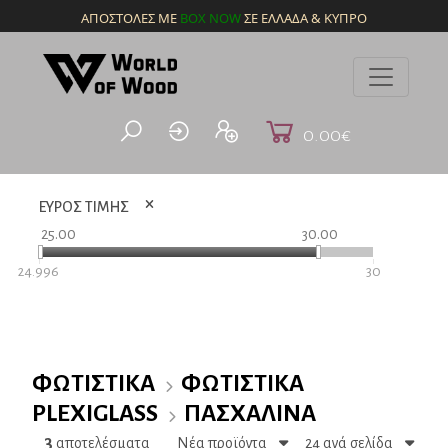
ΑΠΟΣΤΟΛΕΣ ΜΕ
BOX NOW
ΣΕ ΕΛΛΑΔΑ & ΚΥΠΡΟ
0.00€
ΕΥΡΟΣ ΤΙΜΗΣ
25.00
30.00
24.996
30
ΦΩΤΙΣΤΙΚΆ
ΦΩΤΙΣΤΙΚΆ
PLEXIGLASS
ΠΑΣΧΑΛΙΝΆ
3
αποτελέσματα
Νέα προϊόντα
24 ανά σελίδα