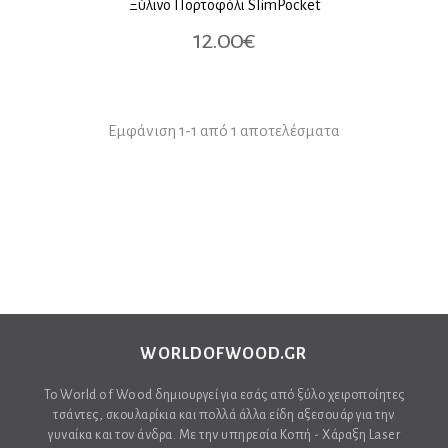
Ξύλινο Πορτοφόλι SlimPocket
12.00€
Εμφάνιση 1-1 από 1 αποτελέσματα
WORLDOFWOOD.GR
Το World of Wood δημιουργεί για εσάς από ξύλο χειροποίητες
τσάντες, σκουλαρίκια και πολλά άλλα είδη αξεσουάρ για την
γυναίκα και τον άνδρα. Με την υπηρεσία Κοπή - Χάραξη Laser