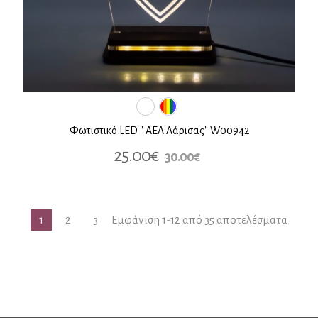
Φωτιστικό LED " ΑΕΛ Λάρισας" W00942
25.00€
30.00€
1
2
3
Εμφάνιση 1-12 από 35 αποτελέσματα