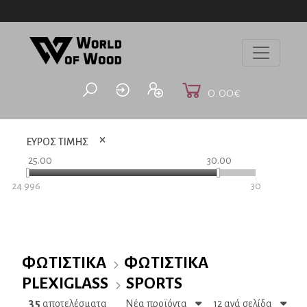
ΔΩΡΕΑΝ ΜΕΤΑΦΟΡΙΚΑ
BOX NOW
ΓΙΑ ΠΑΡΑΓΓΕΛΙΕΣ ΑΝΩ ΤΩΝ 60€
0.00€
ΕΥΡΟΣ ΤΙΜΗΣ
25.00
30.00
24.996
30
ΦΩΤΙΣΤΙΚΆ
ΦΩΤΙΣΤΙΚΆ
PLEXIGLASS
SPORTS
35
αποτελέσματα
Νέα προϊόντα
12 ανά σελίδα