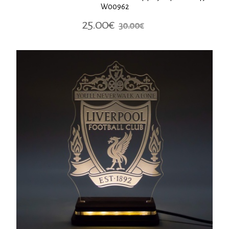
W00962
25.00€
30.00€