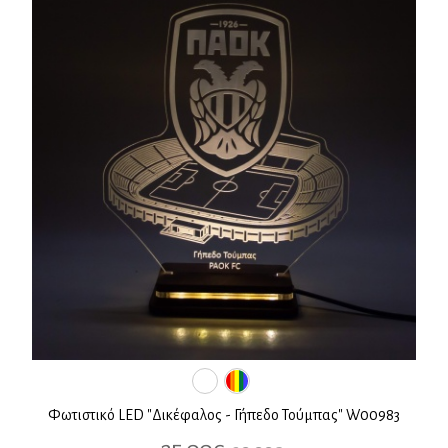
Φωτιστικό LED "Δικέφαλος - Γήπεδο Τούμπας" W00983