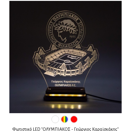
Φωτιστικό LED "ΟΛΥΜΠΙΑΚΟΣ - Γεώργιος Καραϊσκάκης"